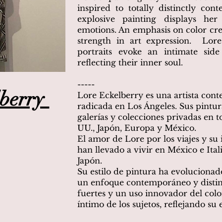
inspired to totally distinctly co
explosive painting displays her
emotions. An emphasis on color cr
strength in art expression. Lore
portraits evoke an intimate side
reflecting their inner soul.
-----
lberry
Lore Eckelberry es una artista con
radicada en Los Ángeles. Sus pintu
galerías y colecciones privadas en
UU., Japón, Europa y México.
El amor de Lore por los viajes y su 
han llevado a vivir en México e Ital
Japón.
Su estilo de pintura ha evolucionado
un enfoque contemporáneo y distin
fuertes y un uso innovador del colo
íntimo de los sujetos, reflejando su 