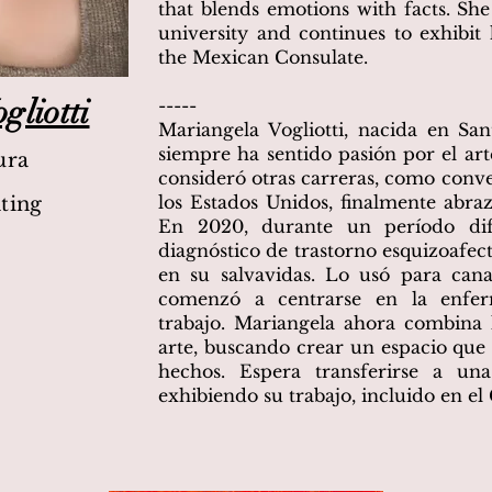
that blends emotions with facts. She
university and continues to exhibit
the Mexican Consulate.
gliotti
-----
Mariangela Vogliotti, nacida en San
siempre ha sentido pasión por el ar
ura
consideró otras carreras, como conve
los Estados Unidos, finalmente abra
ting
En 2020, durante un período di
diagnóstico de trastorno esquizoafecti
en su salvavidas. Lo usó para cana
comenzó a centrarse en la enfe
trabajo. Mariangela ahora combina 
arte, buscando crear un espacio qu
hechos. Espera transferirse a un
exhibiendo su trabajo, incluido en e