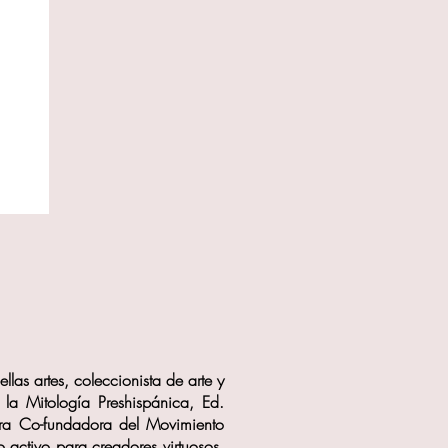
ellas artes, coleccionista de arte y
 la Mitología Preshispánica, Ed.
dora Co-fundadora del Movimiento
 activo para creadores virtuosos,