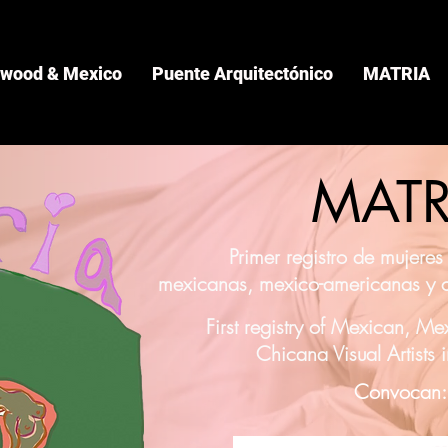
ywood & Mexico
Puente Arquitectónico
MATRIA
MATR
Primer registro de mujeres 
mexicanas, mexico-americanas y c
First registry of Mexican, M
Chicana Visual Artists 
Convocan: