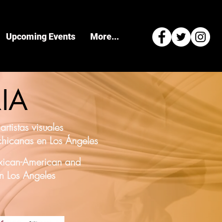
Upcoming Events
More...
IA
artistas visuales
hicanas en Los Ángeles
exican-American and
in Los Angeles