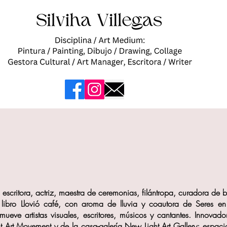
al, escritora, actriz, maestra de ceremonias, filántropa, curadora de b
 libro Llovió café, con aroma de lluvia y coautora de Seres en
mueve artistas visuales, escritores, músicos y cantantes. Innova
Art Movement y de la casa-galería New Light Art Gallery; espacio