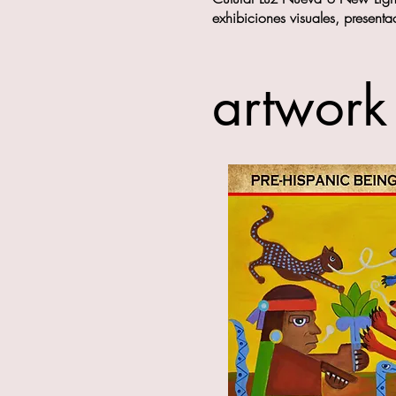
exhibiciones visuales, present
artwork