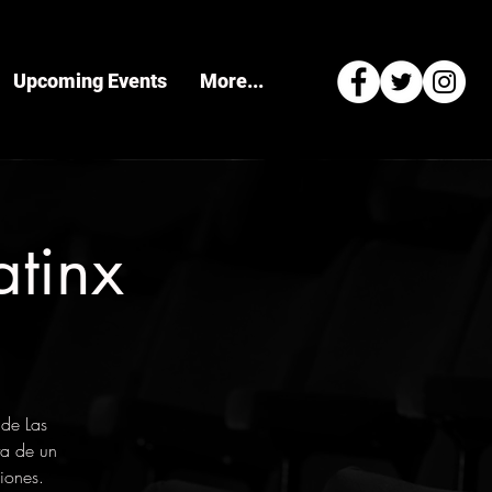
Upcoming Events
More...
atinx
 de Las
ta de un
iones.