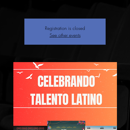
Registration is closed
See other events