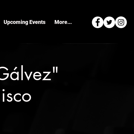
Upcoming Events
More...
 Gálvez"
isco