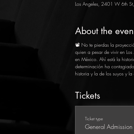
Los Angeles, 2401 W 6th St
About the even
📽️ No te pierdas la proyecci
quien a pesar de vivir en Lo
en México. Ahí está la histor
determinación ha contagiado 
historia y la de los suyos y 
Tickets
Ticket type
General Admission