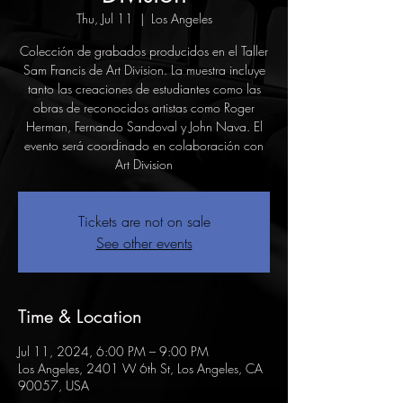
Thu, Jul 11
  |  
Los Angeles
Colección de grabados producidos en el Taller
Sam Francis de Art Division. La muestra incluye
tanto las creaciones de estudiantes como las
obras de reconocidos artistas como Roger
Herman, Fernando Sandoval y John Nava. El
evento será coordinado en colaboración con
Art Division
Tickets are not on sale
See other events
Time & Location
Jul 11, 2024, 6:00 PM – 9:00 PM
Los Angeles, 2401 W 6th St, Los Angeles, CA
90057, USA