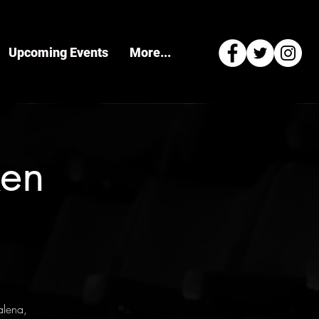
Upcoming Events
More...
ken
alena,