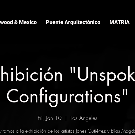
ywood & Mexico
Puente Arquitectónico
MATRIA
hibición "Unspo
Configurations"
Fri, Jan 10
  |  
Los Angeles
nvitamos a la exhibición de los artistas Jones Gutiérrez y Elías Magd