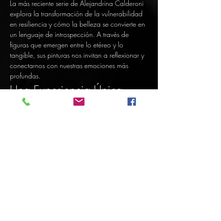
La más reciente serie de Alejandrina Calderoni 
explora la transformación de la vulnerabilidad 
en resiliencia y cómo la belleza se convierte en 
un lenguaje de introspección. A través de 
figuras que emergen entre lo etéreo y lo 
tangible, sus pinturas nos invitan a reflexionar y 
conectarnos con nuestras emociones más 
profundas.
Una Experiencia Única
Te esperamos para vivir esta experiencia única 
de color, memoria y libertad interior.
Share this event