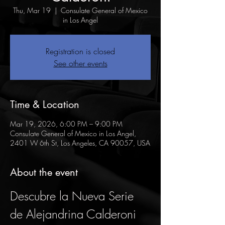
Thu, Mar 19
  |  
Consulate General of Mexico
in Los Angel
Registration is closed
See other events
Time & Location
Mar 19, 2026, 6:00 PM – 9:00 PM
Consulate General of Mexico in Los Angel,
2401 W 6th St, Los Angeles, CA 90057, USA
About the event
Descubre la Nueva Serie 
de Alejandrina Calderoni