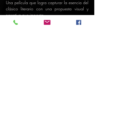
Una película que logra capturar la esencia del 
clásico literario con una propuesta visual y 
narrativa que impacta. 
Además de la proyección, se presentará una 
selección exclusiva de vestuarios originales del 
filme, ofreciendo a los asistentes una mirada 
cercana al diseño de producción.
Show More
Share this event