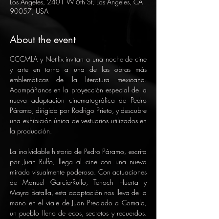
Los Angeles, 2401 W 6th St, Los Angeles, CA
90057, USA
About the event
CCCMLA y Netflix invitan a una noche de cine 
y arte en torno a una de las obras más 
emblemáticas de la literatura mexicana. 
Acompáñanos en la proyección especial de la 
nueva adaptación cinematográfica de Pedro 
Páramo, dirigida por Rodrigo Prieto, y descubre 
una exhibición única de vestuarios utilizados en 
la producción. 
La inolvidable historia de Pedro Páramo, escrita 
por Juan Rulfo, llega al cine con una nueva 
mirada visualmente poderosa. Con actuaciones 
de Manuel García-Rulfo, Tenoch Huerta y 
Mayra Batalla, esta adaptación nos lleva de la 
mano en el viaje de Juan Preciado a Comala, 
un pueblo lleno de ecos, secretos y recuerdos. 