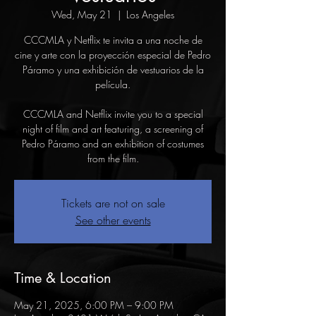
Wed, May 21
  |  
Los Angeles
CCCMLA y Netflix te invita a una noche de
cine y arte con la proyección especial de Pedro
Páramo y una exhibición de vestuarios de la
película.
CCCMLA and Netflix invite you to a special
night of film and art featuring, a screening of
Pedro Páramo and an exhibition of costumes
from the film.
Tickets are not on sale
See other events
Time & Location
May 21, 2025, 6:00 PM – 9:00 PM