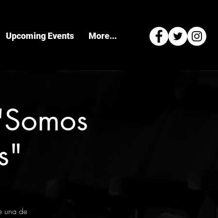
Upcoming Events
More...
 "Somos
s"
e una de