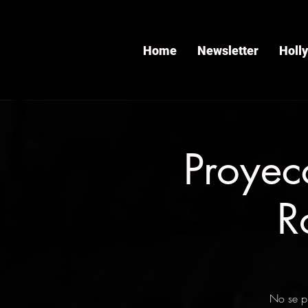
Home
Newsletter
Holl
Proyec
R
No se pi