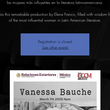
las mujeres más influyentes en la literatura latinoamericana.
iss this remarkable production by Elena Franco, filled with wisdom 
of the most influential women in Latin American literature.
Registration is closed
See other events