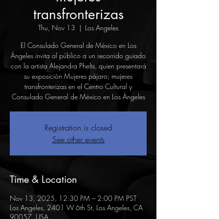
transfronterizas
Thu, Nov 13
  |  
Los Angeles
El Consulado General de México en Los
Ángeles invita al público a un recorrido guiado
con la artista Alejandra Phelts, quien presentará
su exposición Mujeres pájaro; mujeres
transfronterizas en el Centro Cultural y
Consulado General de México en Los Ángeles
Registration is closed
See other events
Time & Location
Nov 13, 2025, 12:30 PM – 2:00 PM PST
Los Angeles, 2401 W 6th St, Los Angeles, CA
90057, USA