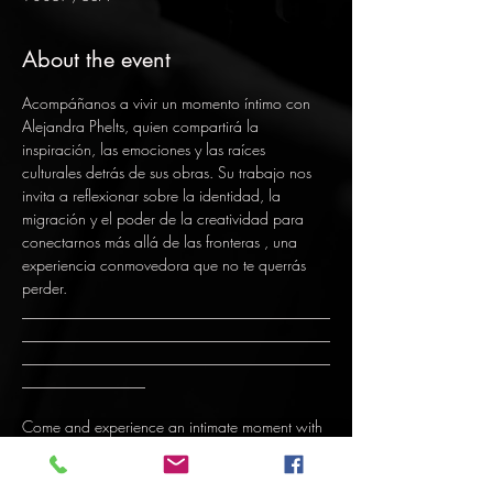
About the event
Acompáñanos a vivir un momento íntimo con 
Alejandra Phelts, quien compartirá la 
inspiración, las emociones y las raíces 
culturales detrás de sus obras. Su trabajo nos 
invita a reflexionar sobre la identidad, la 
migración y el poder de la creatividad para 
conectarnos más allá de las fronteras , una 
experiencia conmovedora que no te querrás 
perder.
________________________________________
________________________________________
________________________________________
________________
Come and experience an intimate moment with 
Alejandra Phelts as she shares the inspiration, 
emotions, and cultural roots behind her pieces. 