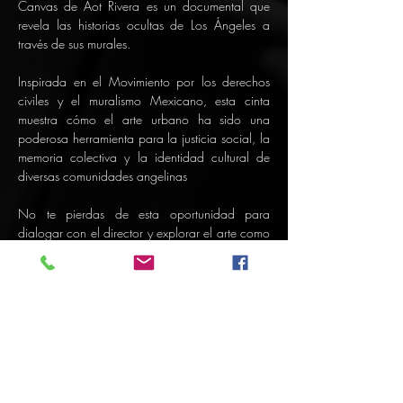
Canvas de Aot Rivera es un documental que 
revela las historias ocultas de Los Ángeles a 
través de sus murales.
Inspirada en el Movimiento por los derechos 
civiles y el muralismo Mexicano, esta cinta 
muestra cómo el arte urbano ha sido una 
poderosa herramienta para la justicia social, la 
memoria colectiva y la identidad cultural de 
diversas comunidades angelinas
No te pierdas de esta oportunidad para 
dialogar con el director y explorar el arte como 
herramienta de resistencia.
Show More