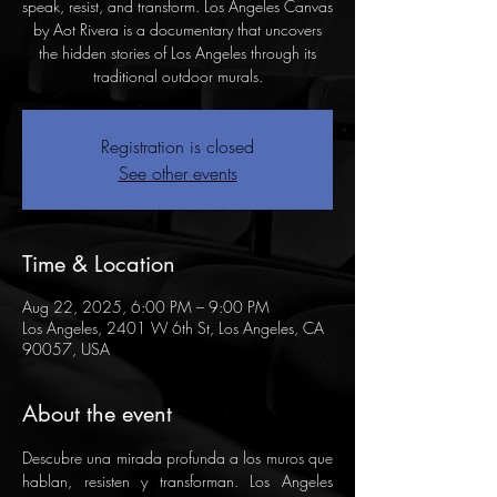
speak, resist, and transform. Los Angeles Canvas
by Aot Rivera is a documentary that uncovers
the hidden stories of Los Angeles through its
traditional outdoor murals.
Registration is closed
See other events
Time & Location
Aug 22, 2025, 6:00 PM – 9:00 PM
Los Angeles, 2401 W 6th St, Los Angeles, CA
90057, USA
About the event
Descubre una mirada profunda a los muros que 
hablan, resisten y transforman. Los Angeles 