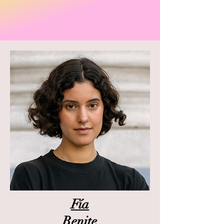
Fía
Benite