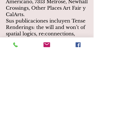
Americano, 7313 Melrose, Newhall
Crossings, Other Places Art Fair y
CalArts.
Sus publicaciones incluyen Tense
Renderings: the will and won’t of
spatial logics, re:connections,
water / relic / spices, así como en
las revistas Baest Journal, Sublevel
Magazine, The Kitchen Blog y
The Vassar Review.
Fía posee títulos de Vassar College
y el Instituto de las Artes de
California (CalArts).