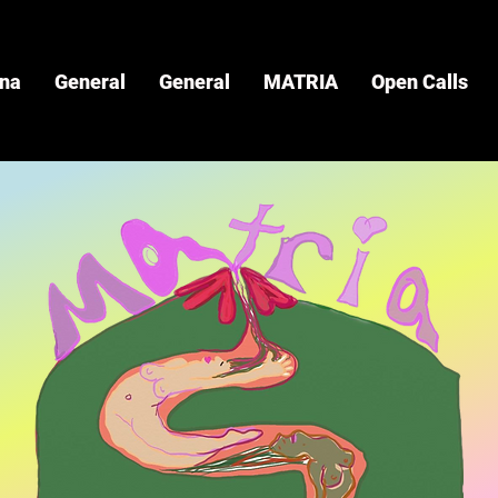
ina
General
General
MATRIA
Open Calls