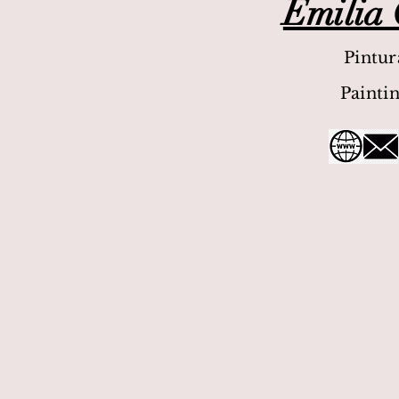
Emilia
Pintur
Painti