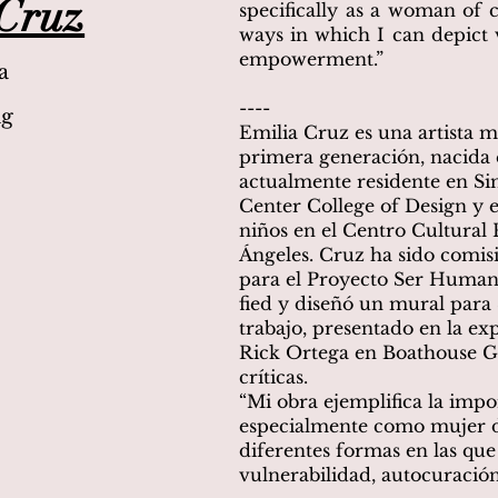
 Cruz
specifically as a woman of c
ways in which I can depict v
empowerment.”
a
----
ng
Emilia Cruz es una artista 
primera generación, nacida 
actualmente residente en Sim
Center College of Design y e
niños en el Centro Cultural 
Ángeles. Cruz ha sido comi
para el Proyecto Ser Humano,
fied y diseñó un mural para 
trabajo, presentado en la e
Rick Ortega en Boathouse Ga
críticas.
“Mi obra ejemplifica la impo
especialmente como mujer d
diferentes formas en las qu
vulnerabilidad, autocuraci