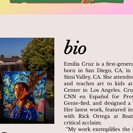
bio
Emilia Cruz is a first-gene
born in San Diego, CA, in 
Simi Valley, CA. She attende
and teaches art to kids at
Center in Los Angeles. Cr
CNN en Español for Proy
Gente-fied, and designed a 
Her latest work, featured i
with Rick Ortega at Boat
critical acclaim.
“My work exemplifies the 