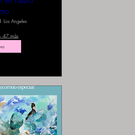
il en Pedro
amo
Los Angeles
+ 47 más
les