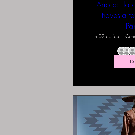
Arropar la 
travesía te
Pá
lun 02 de feb
De