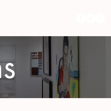
All Events
More...
ns