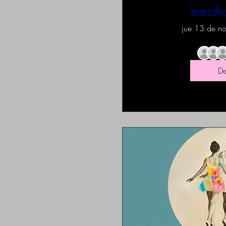
transfr
jue 13 de n
De