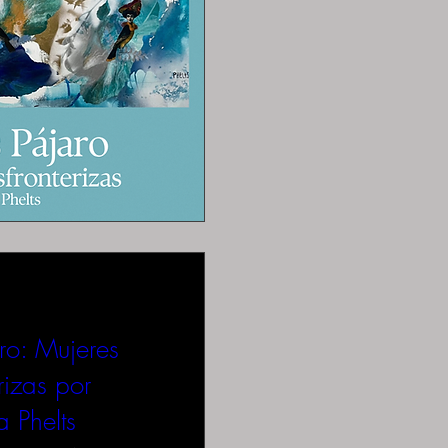
ro: Mujeres
rizas por
a Phelts