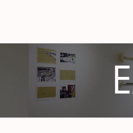
Home
Nueva pág
E