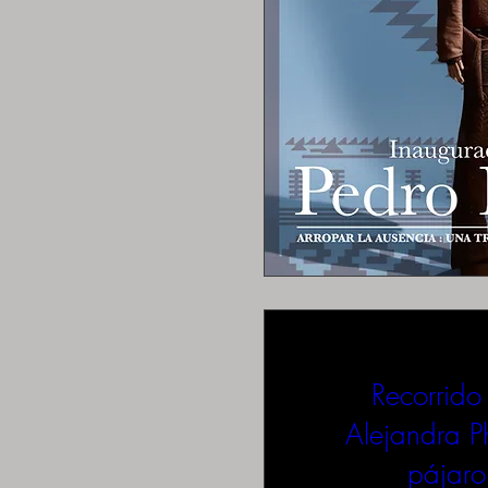
Recorrido
Alejandra Ph
pájaro