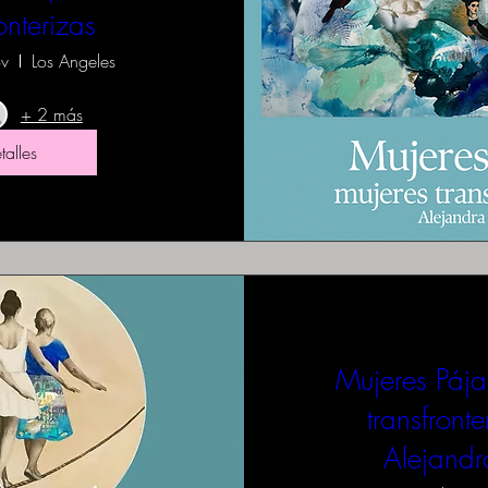
onterizas
ov
Los Angeles
+ 2 más
talles
Mujeres Pája
transfronte
Alejandr