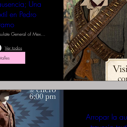
ausencia; Una
xtil en Pedro
ramo
Consulate General of Mexico in LA
Ver todos
talles
Arropar la a