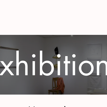
ina
General
General
MATRIA
Open Calls
xhibitio