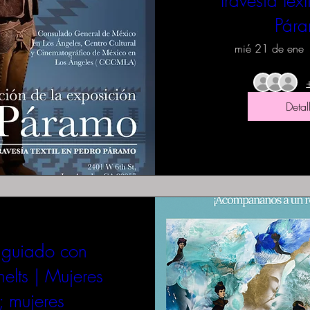
travesía text
Pár
mié 21 de ene
Detal
 guiado con
elts | Mujeres
; mujeres