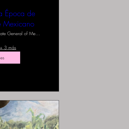
la Época de
e Mexicano
Consulate General of Mexico in Los Angel
+ 3 más
les