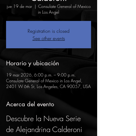
jue 19 de mar
  |  
Consulate General of Mexico
in Los Angel
Registration is closed
See other events
Horario y ubicación
19 mar 2026, 6:00 p.m. – 9:00 p.m.
Consulate General of Mexico in Los Angel,
2401 W 6th St, Los Angeles, CA 90057, USA
Acerca del evento
Descubre la Nueva Serie 
de Alejandrina Calderoni