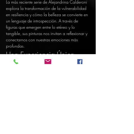
La más reciente serie de Alejandrina Calderoni 
explora la transformación de la vulnerabilidad 
en resiliencia y cómo la belleza se convierte en 
un lenguaje de introspección. A través de 
figuras que emergen entre lo etéreo y lo 
tangible, sus pinturas nos invitan a reflexionar y 
conectarnos con nuestras emociones más 
profundas.
Una Experiencia Única
Te esperamos para vivir esta experiencia única 
de color, memoria y libertad interior.
Compartir este evento