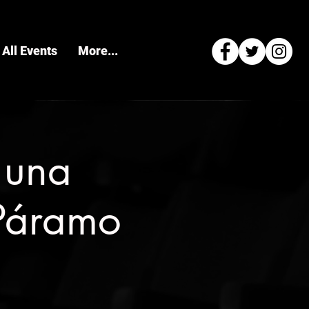
All Events
More...
 una
 Páramo