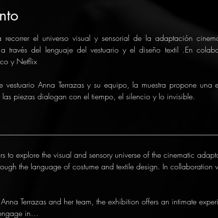
nto
 recorrer el universo visual y sensorial de la adaptación cinem
 a través del lenguaje del vestuario y el diseño textil .En colab
co y Netflix
 vestuario Anna Terrazas y su equipo, la muestra propone una e
as piezas dialogan con el tiempo, el silencio y lo invisible.
________________________________________________________
tors to explore the visual and sensory universe of the cinematic adapt
hrough the language of costume and textile design. In collaboration 
nna Terrazas and her team, the exhibition offers an intimate exper
s engage in…