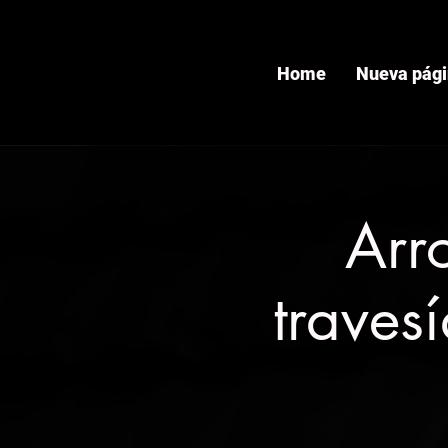
Home
Nueva pág
Arr
traves