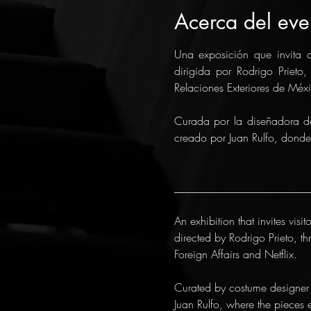
Acerca del eve
Una exposición que invita a
dirigida por Rodrigo Prieto,
Relaciones Exteriores de Méxi
Curada por la diseñadora de
creado por Juan Rulfo, donde l
________________________
An exhibition that invites visi
directed by Rodrigo Prieto, t
Foreign Affairs and Netflix.
Curated by costume designer A
Juan Rulfo, where the piece