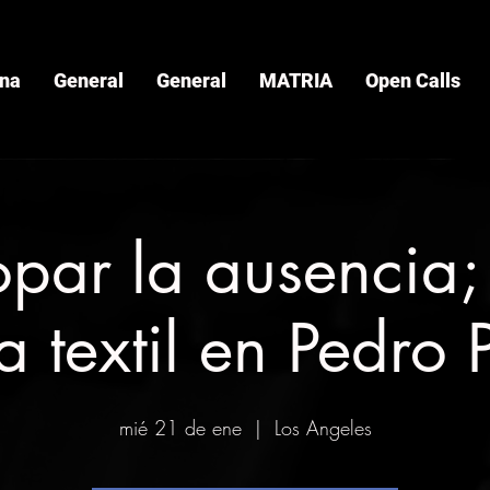
ina
General
General
MATRIA
Open Calls
opar la ausencia;
ía textil en Pedro
mié 21 de ene
  |  
Los Angeles