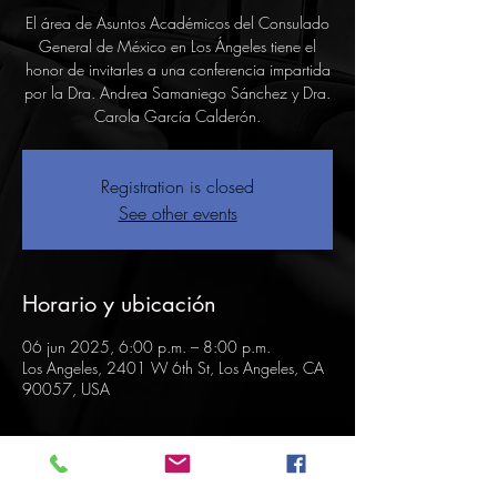
El área de Asuntos Académicos del Consulado
General de México en Los Ángeles tiene el
honor de invitarles a una conferencia impartida
por la Dra. Andrea Samaniego Sánchez y Dra.
Carola García Calderón.
Registration is closed
See other events
Horario y ubicación
06 jun 2025, 6:00 p.m. – 8:00 p.m.
Los Angeles, 2401 W 6th St, Los Angeles, CA
90057, USA