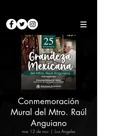
Conmemoración
Mural del Mtro. Raúl
Anguiano
mar 12 de nov
  |  
Los Angeles