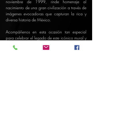
noviembre de 1999, rinde homenaje al 
nacimiento de una gran civilización a través de 
imágenes evocadoras que capturan la rica y 
diversa historia de México.
Acompáñenos en esta ocasión tan especial 
para celebrar el legado de este icónico mural y 
reflexionar juntos sobre la importancia de su 
mensaje artístico que trasciende el tiempo.
Compartir este evento
Sign-Up to Our Newsletter