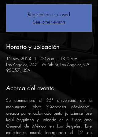
Registration is closed
See other events
Horario y ubicación
12 nov 2024, 11:00 a.m. – 1:00 p.m.
Los Angeles, 2401 W 6th St, Los Angeles, CA
90057, USA
Acerca del evento
Se conmemora el 25° aniversario de la 
monumental obra "Grandeza Mexicana", 
creada por el aclamado pintor jalisciense José 
Raúl Anguiano y ubicada en el Consulado 
General de México en Los Ángeles. Este 
majestuoso mural, inaugurado el 12 de 