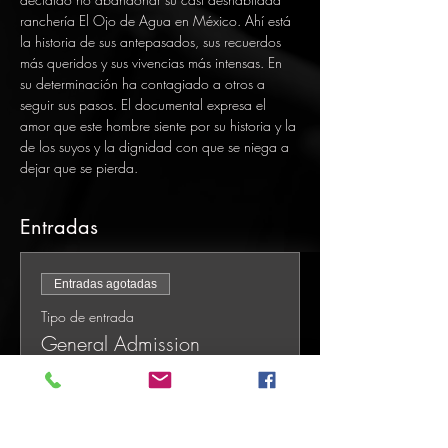
ranchería El Ojo de Agua en México. Ahí está 
la historia de sus antepasados, sus recuerdos 
más queridos y sus vivencias más intensas. En 
su determinación ha contagiado a otros a 
seguir sus pasos. El documental expresa el 
amor que este hombre siente por su historia y la 
de los suyos y la dignidad con que se niega a 
dejar que se pierda. 
Entradas
Entradas agotadas
Tipo de entrada
General Admission
Precio
USD 0.00