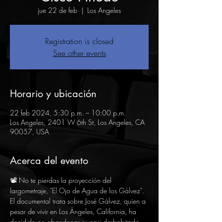
jue 22 de feb
  |  
Los Angeles
Registration is closed
See other events
Horario y ubicación
22 feb 2024, 5:30 p.m. – 10:00 p.m.
Los Angeles, 2401 W 6th St, Los Angeles, CA
90057, USA
Acerca del evento
📽️ No te pierdas la proyección del 
largometraje, "El Ojo de Agua de los Gálvez". 
El documental trata sobre José Gálvez, quien a 
pesar de vivir en Los Ángeles, California, ha 
decidido no abandonar su casi deshabitada 