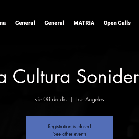
ina
General
General
MATRIA
Open Calls
a Cultura Sonide
vie 08 de dic
  |  
Los Angeles
Registration is closed
See other events