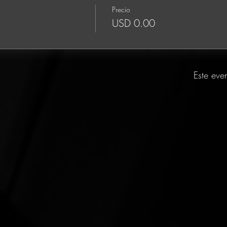
Precio
USD 0.00
Este eve