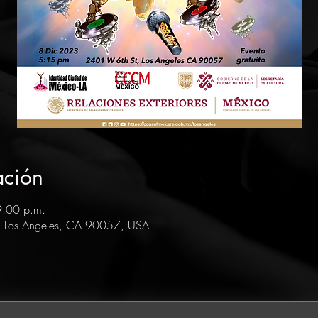
ación
9:00 p.m.
, Los Angeles, CA 90057, USA