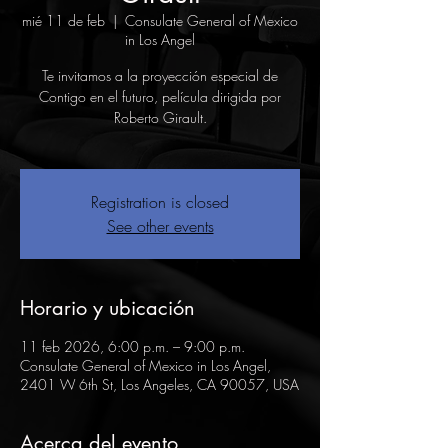
mié 11 de feb
  |  
Consulate General of Mexico
in Los Angel
Te invitamos a la proyección especial de
Contigo en el futuro, película dirigida por
Roberto Girault.
Registration is closed
See other events
Horario y ubicación
11 feb 2026, 6:00 p.m. – 9:00 p.m.
Consulate General of Mexico in Los Angel,
2401 W 6th St, Los Angeles, CA 90057, USA
Acerca del evento