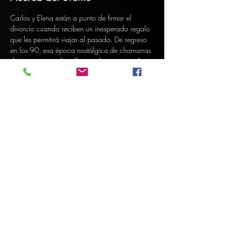
Carlos y Elena están a punto de firmar el 
divorcio cuando reciben un inesperado regalo 
que les permitirá viajar al pasado. De regreso 
en los 90, esa época nostálgica de chamarras 
de cuero, peinados alborotados y pop-rock, 
buscarán cambiar su destino.
Compartir este evento
Sign-Up to Our Newsletter