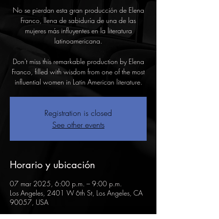
No se pierdan esta gran producción de Elena
Franco, llena de sabiduría de una de las
mujeres más influyentes en la literatura
latinoamericana.
Don't miss this remarkable production by Elena
Franco, filled with wisdom from one of the most
influential women in Latin American literature.
Registration is closed
See other events
Horario y ubicación
07 mar 2025, 6:00 p.m. – 9:00 p.m.
Los Angeles, 2401 W 6th St, Los Angeles, CA
90057, USA