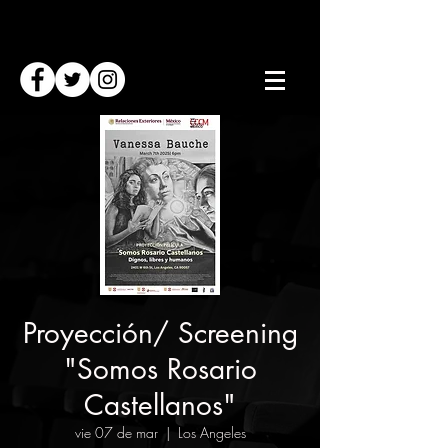
Proyección/ Screening
"Somos Rosario
Castellanos"
vie 07 de mar
  |  
Los Angeles