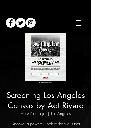
Screening Los Angeles
Canvas by Aot Rivera
vie 22 de ago
  |  
Los Angeles
Discover a powerful look at the walls that