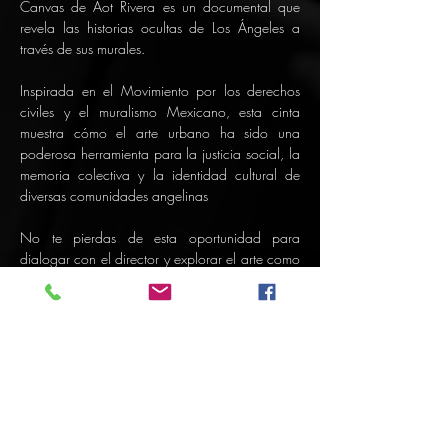
Canvas de Aot Rivera es un documental que 
revela las historias ocultas de Los Ángeles a 
través de sus murales.
Inspirada en el Movimiento por los derechos 
civiles y el muralismo Mexicano, esta cinta 
muestra cómo el arte urbano ha sido una 
poderosa herramienta para la justicia social, la 
memoria colectiva y la identidad cultural de 
diversas comunidades angelinas
No te pierdas de esta oportunidad para 
dialogar con el director y explorar el arte como 
herramienta de resistencia.
Mostrar más