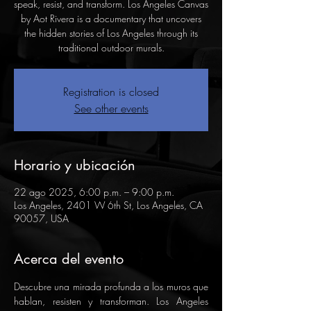
speak, resist, and transform. Los Angeles Canvas
by Aot Rivera is a documentary that uncovers
the hidden stories of Los Angeles through its
traditional outdoor murals.
Registration is closed
See other events
Horario y ubicación
22 ago 2025, 6:00 p.m. – 9:00 p.m.
Los Angeles, 2401 W 6th St, Los Angeles, CA
90057, USA
Acerca del evento
Descubre una mirada profunda a los muros que 
hablan, resisten y transforman. Los Angeles 