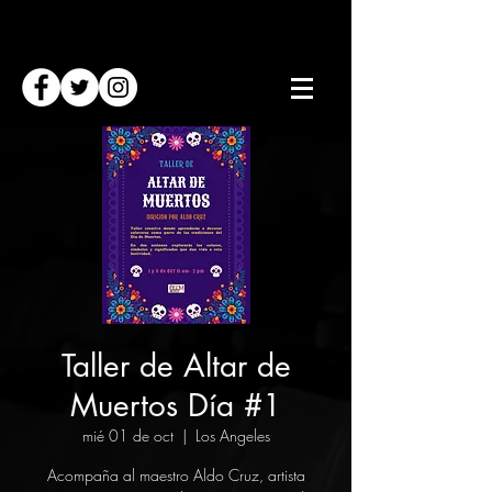
Taller de Altar de
Muertos Día #1
mié 01 de oct
  |  
Los Angeles
Acompaña al maestro Aldo Cruz, artista