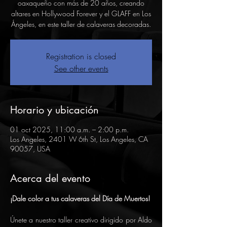
oaxaqueño con más de 20 años, creando
altares en Hollywood Forever y el GLAFF en Los
Registration is closed
See other events
Horario y ubicación
01 oct 2025, 11:00 a.m. – 2:00 p.m.
Los Angeles, 2401 W 6th St, Los Angeles, CA
90057, USA
Acerca del evento
¡Dale color a tus calaveras del Día de Muertos!
Únete a nuestro taller creativo dirigido por Aldo 