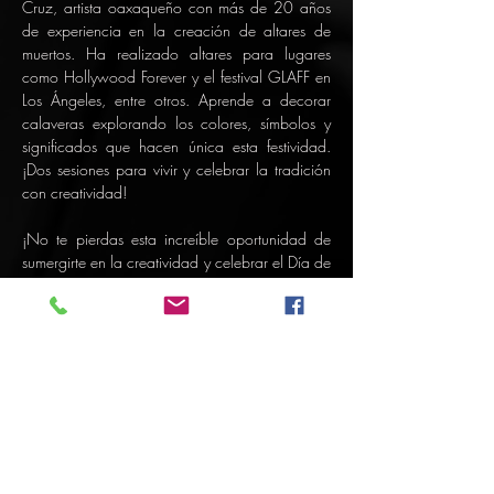
Cruz, artista oaxaqueño con más de 20 años 
de experiencia en la creación de altares de 
muertos. Ha realizado altares para lugares 
como Hollywood Forever y el festival GLAFF en 
Los Ángeles, entre otros. Aprende a decorar 
calaveras explorando los colores, símbolos y 
significados que hacen única esta festividad. 
¡Dos sesiones para vivir y celebrar la tradición 
con creatividad!
¡No te pierdas esta increíble oportunidad de 
sumergirte en la creatividad y celebrar el Día de 
Muertos de una manera única!
Mostrar más
Compartir este evento