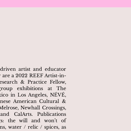
-driven artist and educator
y are a 2022 REEF Artist-in-
search & Practice Fellow,
roup exhibitions at The
ico in Los Angeles, NÉVÉ,
anese American Cultural &
elrose, Newhall Crossings,
and CalArts. Publications
s: the will and won’t of
ns, water / relic / spices, as