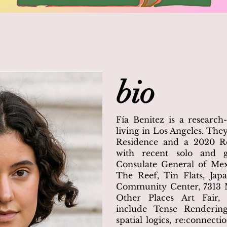
bio
Fía Benitez is a research
living in Los Angeles. The
Residence and a 2020 Re
with recent solo and g
Consulate General of Mex
The Reef, Tin Flats, Jap
Community Center, 7313 M
Other Places Art Fair, 
include Tense Rendering
spatial logics, re:connectio