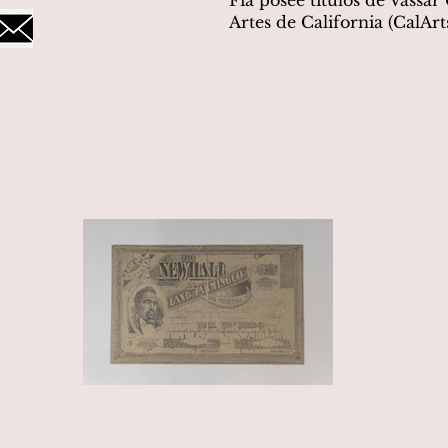
Fía posee títulos de Vassar 
Artes de California (CalArts