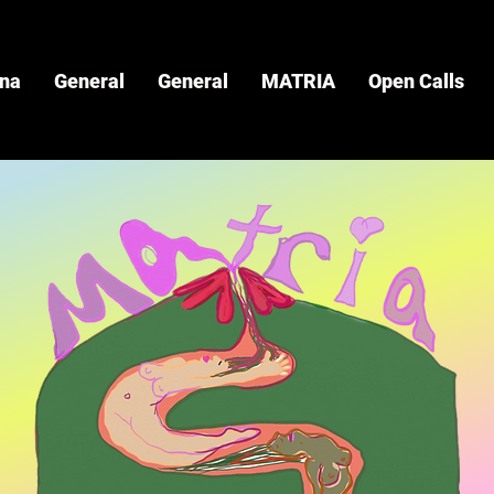
ina
General
General
MATRIA
Open Calls