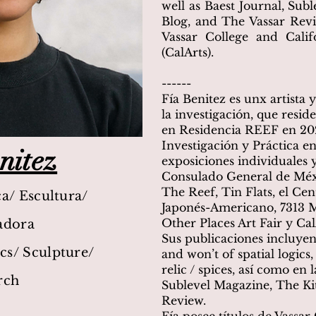
well as Baest Journal, Sub
Blog, and The Vassar Revi
Vassar College and Califo
(CalArts).
------
Fía Benitez es unx artista
la investigación, que resid
en Residencia REEF en 20
Investigación y Práctica 
nitez
exposiciones individuales y
Consulado General de Méx
The Reef, Tin Flats, el Ce
a/ Escultura/
Japonés-Americano, 7313 M
Other Places Art Fair y Cal
adora
Sus publicaciones incluyen
s/ Sculpture/
and won’t of spatial logics,
relic / spices, así como en l
rch
Sublevel Magazine, The Ki
Review.