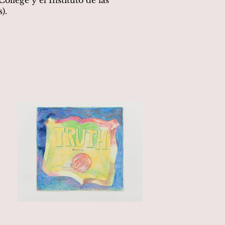
College y el Instituto de las
).